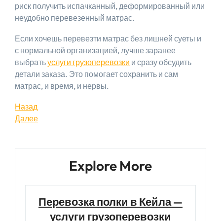
риск получить испачканный, деформированный или
неудобно перевезенный матрас.
Если хочешь перевезти матрас без лишней суеты и
с нормальной организацией, лучше заранее
выбрать
услуги грузоперевозки
и сразу обсудить
детали заказа. Это помогает сохранить и сам
матрас, и время, и нервы.
Навигация
Предыдущая
Назад
запись
Следующая
Далее
по
запись
записям
Explore More
Перевозка полки в Кейла —
услуги грузоперевозки