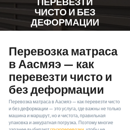
ПЕРЕВЕЗТИ
ЧИСТО И БЕЗ
ДЕФОРМАЦИИ
0 TAGS
Перевозка матраса
в Аасмяэ — как
перевезти чисто и
без деформации
Перевозка матраса в Аасмяэ — как перевезти чисто
и без деформации — это услуга, где важны не только
машина и маршрут, но и чистота, правильная
упаковка и аккуратная погрузка. Поэтому многие
заранее выбирают
грузоперевозки
, чтобы не