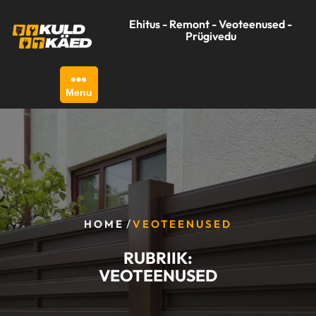
Skip
Ehitus - Remont - Veoteenused -
to
Prügivedu
content
Menu
/
HOME
VEOTEENUSED
RUBRIIK:
VEOTEENUSED