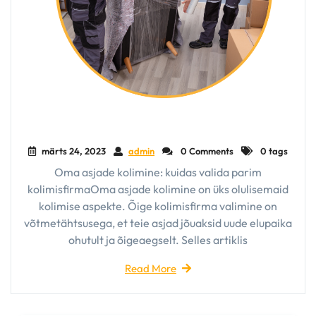
märts 24, 2023
admin
0 Comments
0 tags
Oma asjade kolimine: kuidas valida parim
kolimisfirmaOma asjade kolimine on üks olulisemaid
kolimise aspekte. Õige kolimisfirma valimine on
võtmetähtsusega, et teie asjad jõuaksid uude elupaika
ohutult ja õigeaegselt. Selles artiklis
Read More