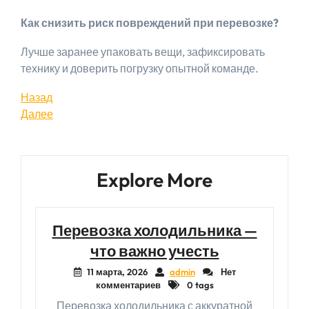
Как снизить риск повреждений при перевозке?
Лучше заранее упаковать вещи, зафиксировать
технику и доверить погрузку опытной команде.
Навигация
Предыдущая
Назад
запись
Следующая
Далее
по
запись
записям
Explore More
Перевозка холодильника —
что важно учесть
11 марта, 2026
admin
Нет
комментариев
0 tags
Перевозка холодильника с аккуратной