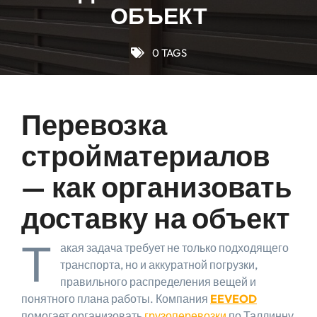
ОБЪЕКТ
0 TAGS
Перевозка
стройматериалов
— как организовать
доставку на объект
Т
акая задача требует не только подходящего
транспорта, но и аккуратной погрузки,
правильного распределения вещей и
понятного плана работы. Компания
EEVEOD
помогает организовать
грузоперевозки
по Таллинну