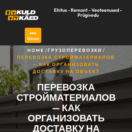
Перейти
Ehitus - Remont - Veoteenused -
к
Prügivedu
содержимому
Меню
/
/
HOME
ГРУЗОПЕРЕВОЗКИ
ПЕРЕВОЗКА СТРОЙМАТЕРИАЛОВ
— КАК ОРГАНИЗОВАТЬ
ДОСТАВКУ НА ОБЪЕКТ
ПЕРЕВОЗКА
СТРОЙМАТЕРИАЛОВ
— КАК
ОРГАНИЗОВАТЬ
ДОСТАВКУ НА